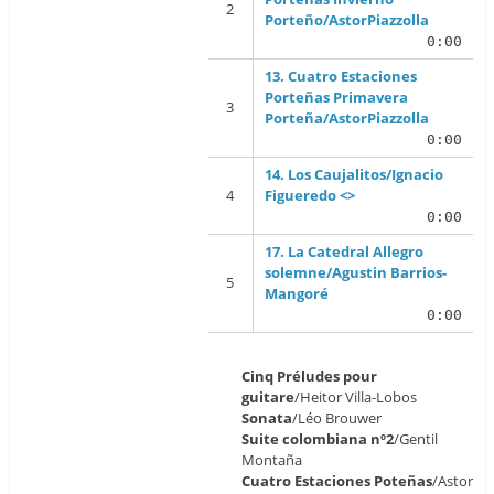
Porteño/AstorPiazzolla
0:00
13. Cuatro Estaciones
Porteñas Primavera
Porteña/AstorPiazzolla
0:00
14. Los Caujalitos/Ignacio
Figueredo <
>
0:00
17. La Catedral Allegro
solemne/Agustin Barrios-
Mangoré
0:00
Cinq Préludes pour
guitare
/Heitor Villa-Lobos
Sonata
/Léo Brouwer
Suite colombiana nº2
/Gentil
Montaña
Cuatro Estaciones Poteñas
/Astor